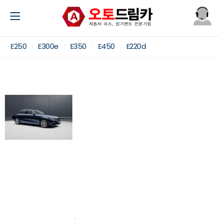
E250
E300e
E350
E450
E220d