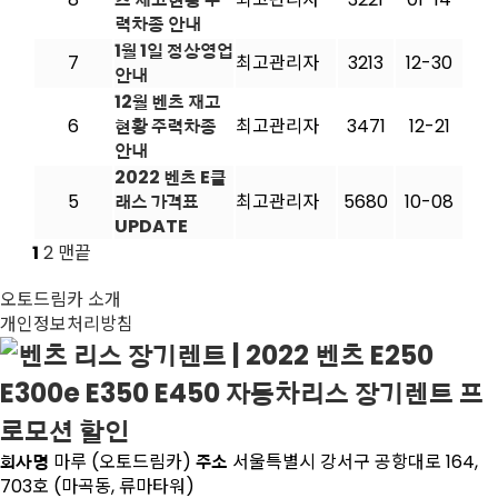
력차종 안내
1월 1일 정상영업
7
최고관리자
3213
12-30
안내
12월 벤츠 재고
6
현황 주력차종
최고관리자
3471
12-21
안내
2022 벤츠 E클
5
래스 가격표
최고관리자
5680
10-08
UPDATE
1
2
맨끝
오토드림카 소개
개인정보처리방침
회사명
마루 (오토드림카)
주소
서울특별시 강서구 공항대로 164,
703호 (마곡동, 류마타워)