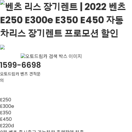
1599-6698
오토드림카 벤츠 견적문
의
E250
E300e
7월 벤츠 즉시출고 가능차량 주력판매 차종
E350
벤츠 2월 즉시출고 주력 차종 안내
E450
2023 벤츠 E250 AMG, E350 익스클루시브 연식변경 가격표
E220d