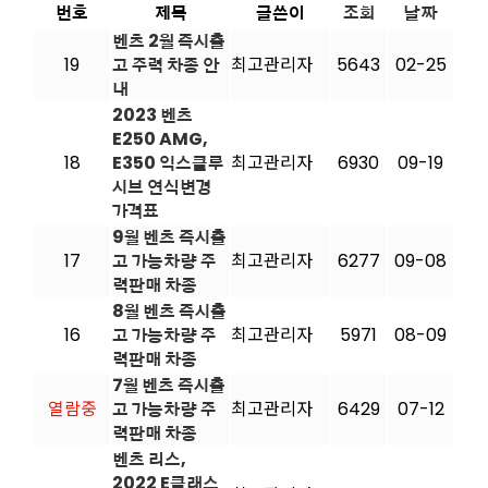
번호
제목
글쓴이
조회
날짜
벤츠 2월 즉시출
19
고 주력 차종 안
최고관리자
5643
02-25
내
2023 벤츠
E250 AMG,
18
E350 익스클루
최고관리자
6930
09-19
시브 연식변경
가격표
9월 벤츠 즉시출
17
고 가능차량 주
최고관리자
6277
09-08
력판매 차종
8월 벤츠 즉시출
16
고 가능차량 주
최고관리자
5971
08-09
력판매 차종
7월 벤츠 즉시출
열람중
고 가능차량 주
최고관리자
6429
07-12
력판매 차종
벤츠 리스,
2022 E클래스