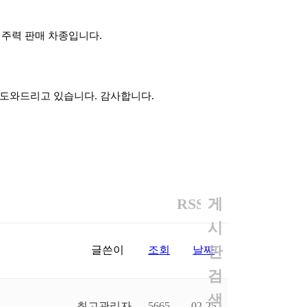
이달 주력 판매 차종입니다.
예약 도와드리고 있습니다. 감사합니다.
RSS
게
시
판
글쓴이
조회
날짜
검
색
최고관리자
5665
02-25