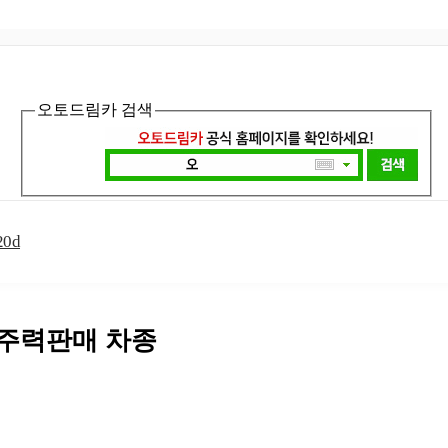
오토드림카 검색
20d
 주력판매 차종