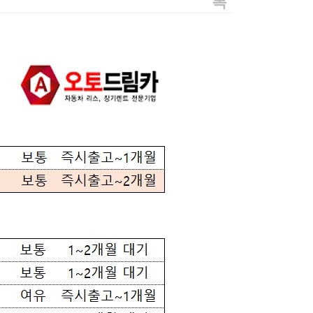
록
7월 벤츠 즉시출고 가능차량 주력판매 차종