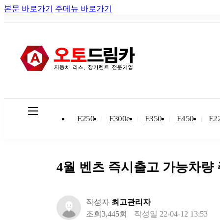
본문 바로가기
주메뉴 바로가기
카테고
리
E250
E300e
E350
E450
E2
4월 벤츠 즉시출고 가능차량
작성자
최고관리자
조회
3,445회
작성일
22-04-12 13:53