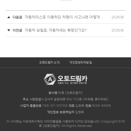
자동차리스로 이용하던 차량이 사고나면 어떻게 처리하나요?
다음글
21.06.18
자동차 보험료, 자동차세는 확정인가요?
이전글
21.06.18
오토드림카 소개
개인정보처리방침
회사명
마루 (오토드림카)
주소
서울특별시 강서구 공항대로 164, 703호 (마곡동, 류마타워)
사업자 등록번호
796-07-00769
대표
김현욱
전화
1599-6698
개인정보 보호책임자
김현욱
이 사이트는 아모레퍼시픽의 아리따글꼴을 사용하여 디자인 되었습니다. | Copyright © 마
루 (오토드림카). All Rights Reserved.